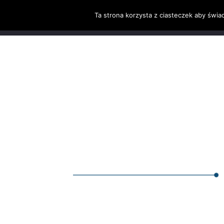
Ta strona korzysta z ciasteczek aby świa
H